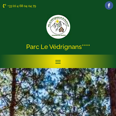

+33 (0) 4 68 04 04 79
Parc Le Védrignans****