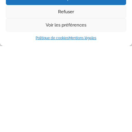
Refuser
Voir les préférences
Politique de cookies
Mentions légales
Contactez-nous
Au Parc Le Védrignans****, location et vente de
chalets, camping convivial et séjours montagne
pour une escapade exceptionnelle en plein air.